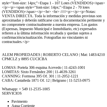
style="font-size: 14px;">Etapa 1 - 107 Lotes (VENDIDOS)</span>
</p><p><span style="font-size: 14px;">Etapa 2 - 70 lotes
(VENDIDOS)</span></p><br> <br> //////<p></p><p>Notas:
VENTA DIRECTA. Toda la información y medidas provistas son
aproximadas y deberán ratificarse con la documentación pertinente y
no compromete contractualmente a nuestra empresa. Los gastos
(Expensas, Impuesto Municipal e Inmobiliario, etc) expresados
refieren a la última información recabada y quedan sujetos a
confirmación/actualización. Fotografías no vinculantes ni
contractuales.</p>
ALEM PROPIEDADES | ROBERTO CELANO | Mat: 1483/4210
CPMCLZ y 8895 CUCICBA
LOMAS: Portela 306 esquina Acevedo | 11-4243-1001
LOMITAS: Sixto Fernández 200 | 11-4639-3261
CANNING: Formosa 395 Of. 301 | 11-2052-1221
CABA: Castañeda 1871 Of. 12 | Belgrano | 11-5253-0975
Whatsapp: + 549 11-2535-1005
SERVICIOS
Pavimento
Agua Corriente