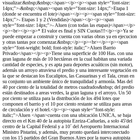
visualizar:&nbsp;&nbsp;</span></p><p><span style="font-size:
14px;">-&nbsp;</span><span style="font-size: 14px;">Etapa 1
(donde se encuentra el lote)</span></p><p><span style="font-size:
14px;">- Etapas 1 y 2 (Vendidas)</span></p><p><span
style="font-size: 14px;">- Aluen (con todas las etapas)</span></p>
<p><br></p><p>* El valor es final y SIN Cuotas!!!</p><p>Ya se
puede empezar a construir y cuenta con varias obras ya en ejecucion
y otras tantas por comenzar.&nbsp;</p><p><br></p><p><span
style="font-weight: bold; font-style: italic;">Aluen Barrio
Privado</span></p><p>Tiene una superficie de 100 Has. con una
gran laguna de más de 10 hectáreas en la cual habitan una variada
cantidad de especies, y es apta para deportes acuáticos (sin motor),
además un arroyo atraviesa el predio y una interesante vegetación en
la que se destacan los Eucaliptos, las Casuarinas y el Tala, crean en
su conjunto un ambiente único de tranquilidad y armonía. Mas del
40 por ciento de la totalidad de metros cuadrados&nbsp; del predio
están destinados a areas verdes, la gran laguna y el arroyo. Un 50
por ciento se utiliza para la distribución de los 494 lotes que
componen el barrio y el 10 por ciento restante se utiliza para areas
de circulación y el hotel.</p><p><span style="font-style:
italic;">Aluen </span>cuenta con una ubicación UNICA, se baja
directo en el Km 40 de la autopista Ezeiza-Cañuelas, a solo 45'del
centro de la Capital Federal y a 10´ del Aeropuerto Internacional
Ministro Pistarini, y además, muy pronto quedará interconectado
con los 15 partidos del Gran Buenos Aires por la nueva autopista