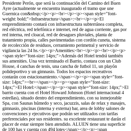
Presidente Perón, que será la continuación del Camino del Buen
Ayre (actualmente se encuentra inaugurado el tramo que une
Guernica con&nbsp;</p><p><br></p><p><span style="font-
weight: bold;">Infraestructura</span>:<br></p><p>El
emprendimiento contará con infraestructura subterránea completa,
red eléctrica, red telefónica e internet, red de agua corriente, gas por
red interna, red cloacal, red de desagues pluviales, planta de
tratamiento propia, calles pavimentadas con cordón cuneta, sistema
de recolección de residuos, cerramiento perimetral y servicio de
vigilancia las 24 hs.</p><p>Amenities:<br></p><p><br></p><p>
<span style="font-size: 14px;">Además del Hotel tendrá también
sus amenities. Una vez terminado el Barrio, contara con un Club
House, 4 canchas de tenis, una cancha de futbol 11, un playón
polideportivo y un gimnasio. Todos los espacios recreativos
contarán con estacionamiento.</span></p><p><span style="font-
size: 14px;"><br></span></p><p><span style="font-size:
14px;">El Hotel:</span></p><p><span style="font-size: 14px;">El
barrio cuenta con el Hotel Howard Johnson (Hotel internacional 4
estrellas), situado dentro del emprendimiento, con su inmejorable
Spa, con Saunas húmedo y seco, jacuzzis, salas de relax y masajes,
gimnasio, piscinas (interna y externa) bar, area de lobby salones de
convenciones y ejecutivos que podrán ser utilizados con tarifas
preferenciales por sus residentes. su excelente restaurant te darán el
placer de estar siempre bien atendido. ALUEN tiene una superficie
de 100 has y cuenta con 494 lotes</span></p><p><span