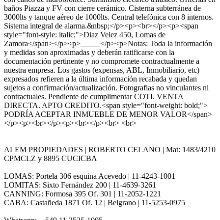
baños Piazza y FV con cierre cerámico. Cisterna subterránea de
3000lts y tanque aéreo de 1000lts. Central telefónica con 8 internos.
Sistema integral de alarma.&nbsp;</p><p><br></p><p><span
style="font-style: italic;">Diaz Velez 450, Lomas de
Zamora</span></p><p>_____</p><p>Notas: Toda la información
y medidas son aproximadas y deberán ratificarse con la
documentación pertinente y no compromete contractualmente a
nuestra empresa. Los gastos (expensas, ABL, Inmobiliario, etc)
expresados refieren a la última información recabada y quedan
sujetos a confirmación/actualización. Fotografias no vinculantes ni
contractuales. Pendiente de cumplimentar COTI. VENTA
DIRECTA. APTO CREDITO.<span style="font-weight: bold;">
PODRÍA ACEPTAR INMUEBLE DE MENOR VALOR</span>
</p><p><br></p><p><br></p><br> <br>
ALEM PROPIEDADES | ROBERTO CELANO | Mat: 1483/4210
CPMCLZ y 8895 CUCICBA
LOMAS: Portela 306 esquina Acevedo | 11-4243-1001
LOMITAS: Sixto Fernández 200 | 11-4639-3261
CANNING: Formosa 395 Of. 301 | 11-2052-1221
CABA: Castañeda 1871 Of. 12 | Belgrano | 11-5253-0975