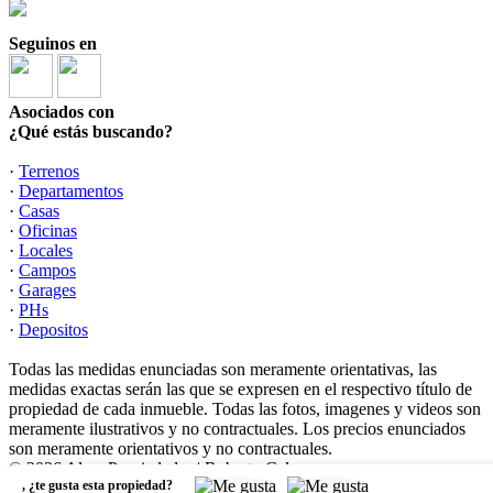
Seguinos en
Asociados con
¿Qué estás buscando?
·
Terrenos
·
Departamentos
·
Casas
·
Oficinas
·
Locales
·
Campos
·
Garages
·
PHs
·
Depositos
Todas las medidas enunciadas son meramente orientativas, las
medidas exactas serán las que se expresen en el respectivo título de
propiedad de cada inmueble. Todas las fotos, imagenes y videos son
meramente ilustrativos y no contractuales. Los precios enunciados
son meramente orientativos y no contractuales.
© 2026 Alem Propiedades | Roberto Celano.
,
¿te gusta esta propiedad?
Software Inmobiliario - Tokko Broker