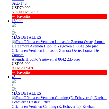
Sixto 140
USD70.000
S140ALM57652
+/- Favorito
168 m²
3
MÁS DETALLES
Oficina en Venta en Lomas de Zamora Oeste, Lomas De
Zamora
Avenida Hipólito Yrigoyen al 8642 2do piso
USD95.000
ALM2909426
+/- Favorito
45 m²
1
MÁS DETALLES
Oficina en Venta en Canning (E. Echeverria), Esteban