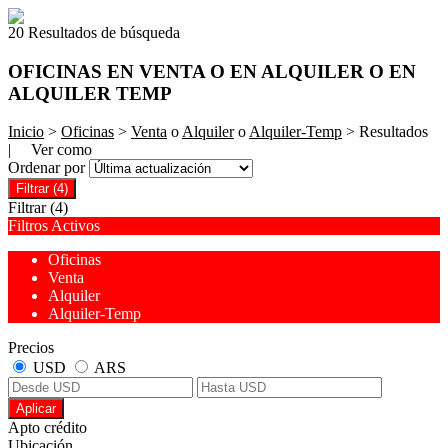
20 Resultados de búsqueda
OFICINAS EN VENTA O EN ALQUILER O EN
ALQUILER TEMP
Inicio
>
Oficinas
>
Venta
o
Alquiler
o
Alquiler-Temp
> Resultados
| Ver como
Ordenar por
Filtrar
(4)
Filtrar
(4)
Filtros Activos
Oficinas
Venta
Alquiler
Alquiler-Temp
Precios
USD
ARS
Aplicar
Apto crédito
Ubicación