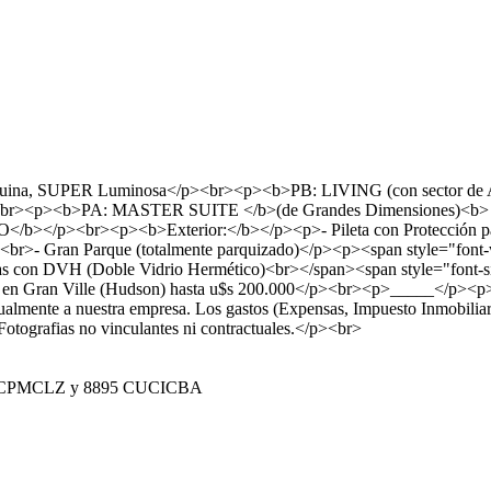
 esquina, SUPER Luminosa</p><br><p><b>PB: LIVING (con sector d
><p><b>PA: MASTER SUITE </b>(de Grandes Dimensiones)
r><p><b>Exterior:</b></p><p>- Pileta con Protección para ni
os<br>- Gran Parque (totalmente parquizado)</p><p><span style="font
as con DVH (Doble Vidrio Hermético)<br></span><span style="font-siz
 en Gran Ville (Hudson) hasta u$s 200.000</p><br><p>_____</p><p>N
ualmente a nuestra empresa. Los gastos (Expensas, Impuesto Inmobiliari
Fotografias no vinculantes ni contractuales.</p><br>
 CPMCLZ y 8895 CUCICBA