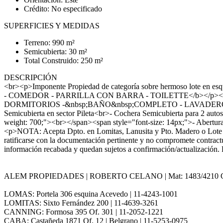
Crédito: No especificado
SUPERFICIES Y MEDIDAS
Terreno: 990 m²
Semicubierta: 30 m²
Total Construido: 250 m²
DESCRIPCIÓN
<br><p>Imponente Propiedad de categoría sobre hermoso lote en
- COMEDOR - PARRILLA CON BARRA - TOILETTE</b></p><br
DORMITORIOS -&nbsp;BAÑO&nbsp;COMPLETO - LAVADERO</b></p><b
Semicubierta en sector Pileta<br>- Cochera Semicubierta para 2 aut
weight: 700;"><br></span><span style="font-size: 14px;">- Abertur
<p>NOTA: Acepta Dpto. en Lomitas, Lanusita y Pto. Madero o Lote
ratificarse con la documentación pertinente y no compromete contract
información recabada y quedan sujetos a confirmación/actualización. 
ALEM PROPIEDADES | ROBERTO CELANO | Mat: 1483/4210
LOMAS: Portela 306 esquina Acevedo | 11-4243-1001
LOMITAS: Sixto Fernández 200 | 11-4639-3261
CANNING: Formosa 395 Of. 301 | 11-2052-1221
CABA: Castañeda 1871 Of. 12 | Belgrano | 11-5253-0975