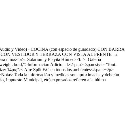
e Audio y Video) - COCINA (con espacio de guardado) CON BARRA
<b> CON VESTIDOR Y TERRAZA CON VISTA AL FRENTE - 2
ños<br>- Solarium y Playita Húmeda<br>- Galería
-weight: bold;">Información Adicional:</span><span style="font-
e: 14px;">- Aire Split F/C en todos los ambientes</span></p>
otas: Toda la información y medidas son aproximadas y deberán
o, Impuesto Municipal, etc) expresados refieren a la última