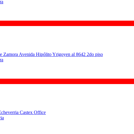
ra
ra
ia