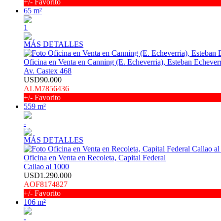
+/- Favorito
65 m²
1
MÁS DETALLES
Oficina en Venta en Canning (E. Echeverria), Esteban Echeverr
Av. Castex 468
USD90.000
ALM7856436
+/- Favorito
559 m²
-
MÁS DETALLES
Oficina en Venta en Recoleta, Capital Federal
Callao al 1000
USD1.290.000
AOF8174827
+/- Favorito
106 m²
-