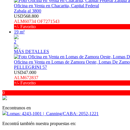
Oficina en Venta en Chacarita, Capital Federal
Zabala al 3800
USD568.800
ALM60734 OF7271543
+/- Favorito
19 m²
2
MÁS DETALLES
Oficina en Venta en Lomas de Zamora Oeste, Lomas De Zamo
PELLEGRINI 57
USD47.000
ALM672837
+/- Favorito
0
Encontranos en
Lomas: 4243-1001 | Canning/CABA: 2052-1221
Encontrá también nuestra propuestas en: