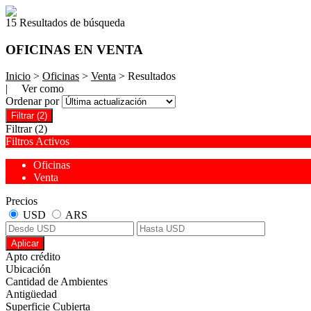
15 Resultados de búsqueda
OFICINAS EN VENTA
Inicio
>
Oficinas
>
Venta
> Resultados
| Ver como
Ordenar por
Filtrar
(2)
Filtrar
(2)
Filtros Activos
Oficinas
Venta
Precios
USD
ARS
Aplicar
Apto crédito
Ubicación
Cantidad de Ambientes
Antigüedad
Superficie Cubierta