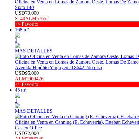
Oficina en Venta en Lomas de Zamora Oeste, Lomas De Zamo
Sixto 140
USD70.000
S140ALM57652
+/- Favorito
168 m²
3
MÁS DETALLES
Oficina en Venta en Lomas de Zamora Oeste, Lomas De Zamo
Avenida Hipólito Yrigoyen al 8642 2do piso
USD95.000
ALM2909426
+/- Favorito
45 m²
1
MÁS DETALLES
Oficina en Venta en Canning (E. Echeverria), Esteban Echeverr
Castex Office
USD72.000
ALM7856349