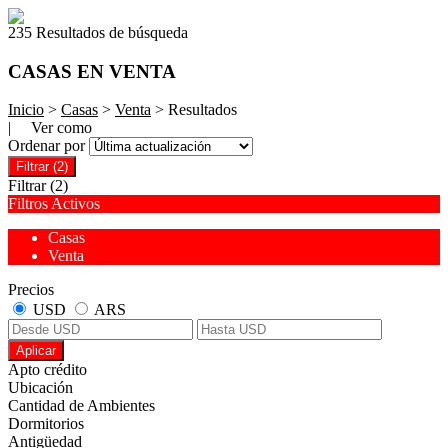
235 Resultados de búsqueda
CASAS EN VENTA
Inicio
>
Casas
>
Venta
> Resultados
| Ver como
Ordenar por
Filtrar
(2)
Filtrar
(2)
Filtros Activos
Casas
Venta
Precios
USD
ARS
Aplicar
Apto crédito
Ubicación
Cantidad de Ambientes
Dormitorios
Antigüedad